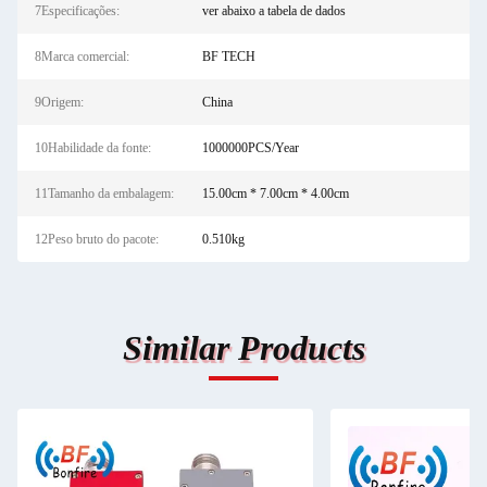
7Especificações:
ver abaixo a tabela de dados
8Marca comercial:
BF TECH
9Origem:
China
10Habilidade da fonte:
1000000PCS/Year
11Tamanho da embalagem:
15.00cm * 7.00cm * 4.00cm
12Peso bruto do pacote:
0.510kg
Similar Products