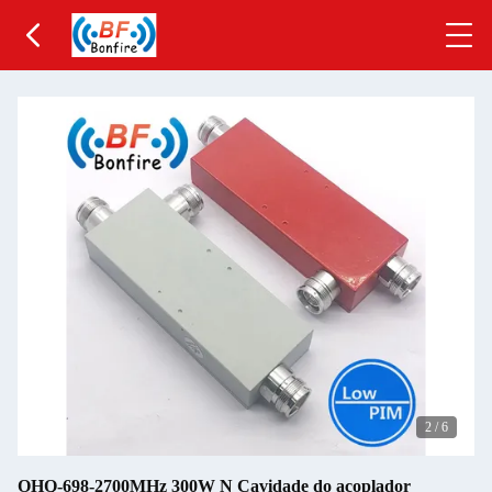
2
/
6
OHQ-698-2700MHz 300W N Cavidade do acoplador