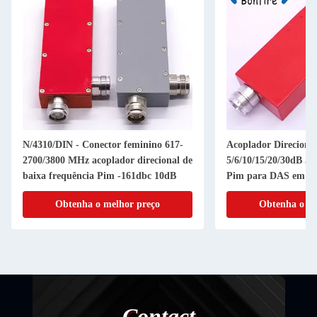
N/4310/DIN - Conector feminino 617-
Acoplador Direciona
2700/3800 MHz acoplador direcional de
5/6/10/15/20/30dB 
baixa frequência Pim -161dbc 10dB
Pim para DAS em pe
Obtenha o melhor preço
Obtenha o me
Contact