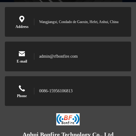
Wangjiangxi, Condado de Gaoxin, Hefei, Anhui, China
Address
admin@rfbonfire.com
E-mail
0086-15956106813
Phone
Anhui Bonfire Technology Co., Ltd