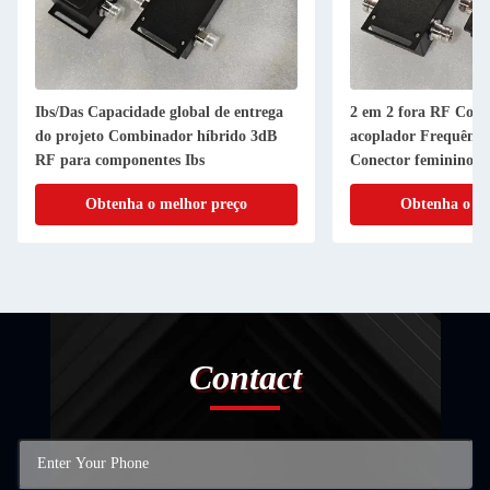
Ibs/Das Capacidade global de entrega
2 em 2 fora RF Comb
do projeto Combinador híbrido 3dB
acoplador Frequênc
RF para componentes Ibs
Conector feminino P
50W Ibs Component
Obtenha o melhor preço
Obtenha o me
Contact