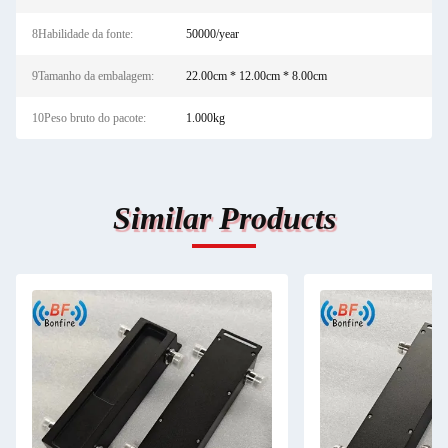
8Habilidade da fonte:
50000/year
9Tamanho da embalagem:
22.00cm * 12.00cm * 8.00cm
10Peso bruto do pacote:
1.000kg
Similar Products