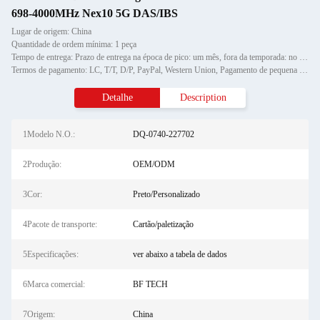
698-4000MHz Nex10 5G DAS/IBS
Lugar de origem: China
Quantidade de ordem mínima: 1 peça
Tempo de entrega: Prazo de entrega na época de pico: um mês, fora da temporada: no prazo de 15 dias úteis
Termos de pagamento: LC, T/T, D/P, PayPal, Western Union, Pagamento de pequena quantidade, Money Gram
Detalhe
Description
1Modelo N.O.:
DQ-0740-227702
2Produção:
OEM/ODM
3Cor:
Preto/Personalizado
4Pacote de transporte:
Cartão/paletização
5Especificações:
ver abaixo a tabela de dados
6Marca comercial:
BF TECH
7Origem:
China