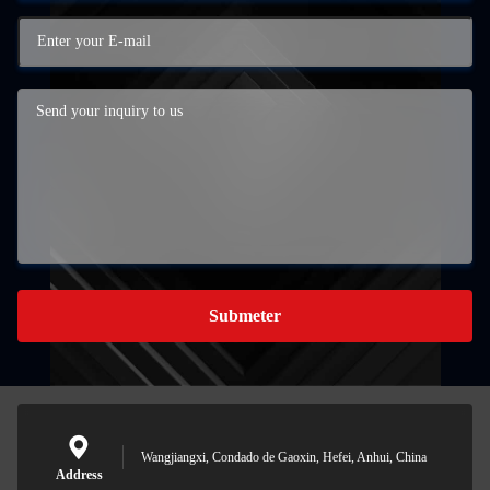
Submeter
Wangjiangxi, Condado de Gaoxin, Hefei, Anhui, China
Address