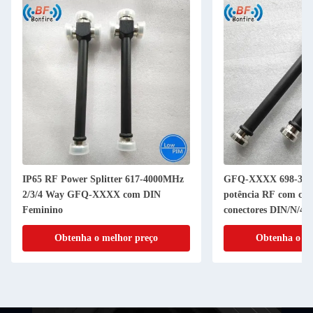
IP65 RF Power Splitter 617-4000MHz
GFQ-XXXX 698-3800
2/3/4 Way GFQ-XXXX com DIN
potência RF com con
Feminino
conectores DIN/N/4.3
Obtenha o melhor preço
Obtenha o me