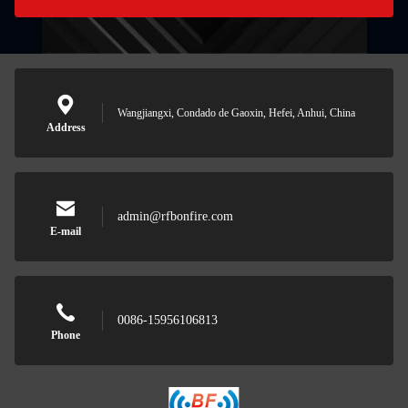
Wangjiangxi, Condado de Gaoxin, Hefei, Anhui, China
Address
admin@rfbonfire.com
E-mail
0086-15956106813
Phone