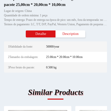
pacote 25,00cm * 20,00cm * 10,00cm
Lugar de origem: China
Quantidade de ordem mínima: 1 peça
Tempo de entrega: Prazo de entrega na época de pico: um mês, fora da temporada: no prazo de 15 dias úteis
Termos de pagamento: LC, T/T, D/P, PayPal, Western Union, Pagamento de pequena quantidade, Money Gram
Detalhe
Description
1Habilidade da fonte:
50000/year
2Tamanho da embalagem:
25.00cm * 20.00cm * 10.00cm
3Peso bruto do pacote:
0.500 kg
Similar Products