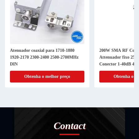
Atenuador coaxial para 1710-1880
200W SMA RF Comb
1920-2170 2300-2400 2500-2700MHz
Attenuador fixo 25
DIN
Conector 1-40dB 40
Obtenha o melhor preço
Obtenha o me
Contact