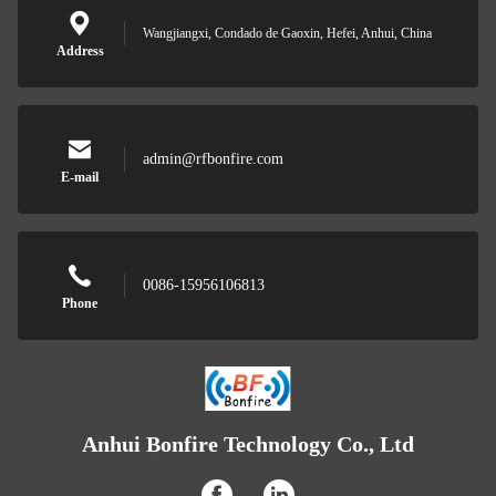
Wangjiangxi, Condado de Gaoxin, Hefei, Anhui, China
Address
admin@rfbonfire.com
E-mail
0086-15956106813
Phone
Anhui Bonfire Technology Co., Ltd