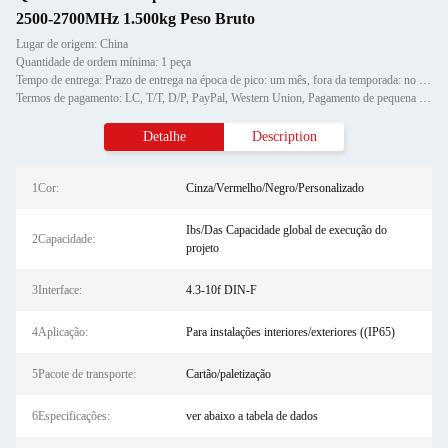
2500-2700MHz 1.500kg Peso Bruto
Lugar de origem: China
Quantidade de ordem mínima: 1 peça
Tempo de entrega: Prazo de entrega na época de pico: um mês, fora da temporada: no prazo de 15 dias úteis
Termos de pagamento: LC, T/T, D/P, PayPal, Western Union, Pagamento de pequena quantidade,
Detalhe
Description
1Cor:
Cinza/Vermelho/Negro/Personalizado
Ibs/Das Capacidade global de execução do
2Capacidade:
projeto
3Interface:
4.3-10f DIN-F
4Aplicação:
Para instalações interiores/exteriores ((IP65)
5Pacote de transporte:
Cartão/paletização
6Especificações:
ver abaixo a tabela de dados