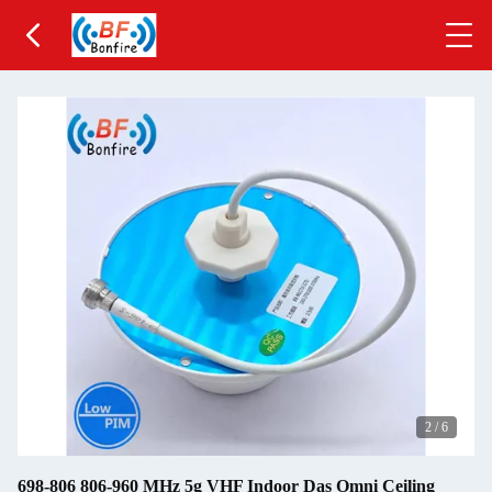
2
/
6
698-806 806-960 MHz 5g VHF Indoor Das Omni Ceiling