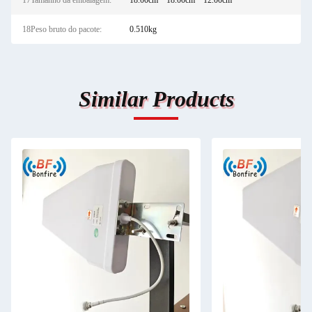
17Tamanho da embalagem:
18.00cm * 18.00cm * 12.00cm
18Peso bruto do pacote:
0.510kg
Similar Products