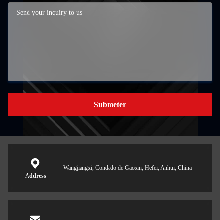
Submeter
Wangjiangxi, Condado de Gaoxin, Hefei, Anhui, China
Address