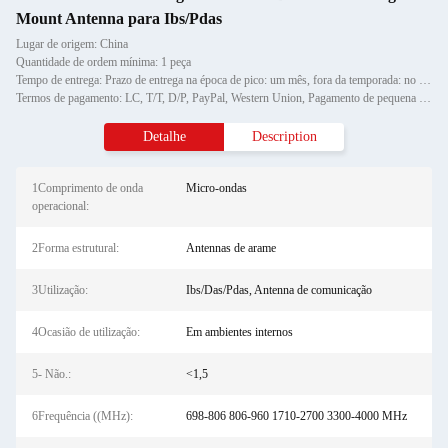
Mount Antenna para Ibs/Pdas
Lugar de origem: China
Quantidade de ordem mínima: 1 peça
Tempo de entrega: Prazo de entrega na época de pico: um mês, fora da temporada: no prazo de 15 dias úteis
Termos de pagamento: LC, T/T, D/P, PayPal, Western Union, Pagamento de pequena quantidade,
Detalhe
Description
1Comprimento de onda
Micro-ondas
operacional:
2Forma estrutural:
Antennas de arame
3Utilização:
Ibs/Das/Pdas, Antenna de comunicação
4Ocasião de utilização:
Em ambientes internos
5- Não.:
<1,5
6Frequência ((MHz):
698-806 806-960 1710-2700 3300-4000 MHz