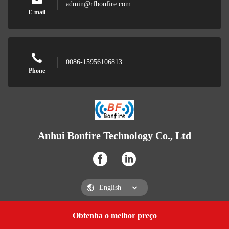
admin@rfbonfire.com
E-mail
0086-15956106813
Phone
Anhui Bonfire Technology Co., Ltd
Obtenha o melhor preço
Get a Quote
Anhui Bonfire Technology Co., Ltd