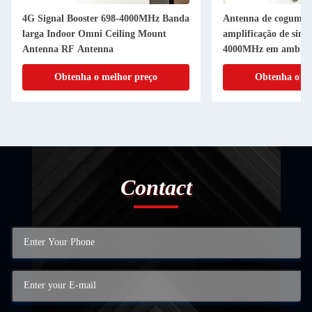
4G Signal Booster 698-4000MHz Banda
Antenna de cogumel
larga Indoor Omni Ceiling Mount
amplificação de sina
Antenna RF Antenna
4000MHz em ambient
Obtenha o melhor preço
Obtenha o me
Contact