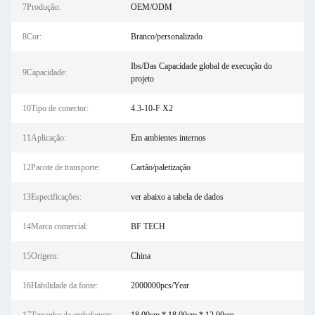
7Produção:
OEM/ODM
8Cor:
Branco/personalizado
Ibs/Das Capacidade global de execução do
9Capacidade:
projeto
10Tipo de conector:
4.3-10-F X2
11Aplicação:
Em ambientes internos
12Pacote de transporte:
Cartão/paletização
13Especificações:
ver abaixo a tabela de dados
14Marca comercial:
BF TECH
15Origem:
China
16Habilidade da fonte:
2000000pcs/Year