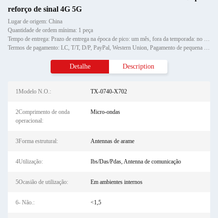
reforço de sinal 4G 5G
Lugar de origem: China
Quantidade de ordem mínima: 1 peça
Tempo de entrega: Prazo de entrega na época de pico: um mês, fora da temporada: no prazo de 15 dias úteis
Termos de pagamento: LC, T/T, D/P, PayPal, Western Union, Pagamento de pequena quantidade,
Detalhe
Description
1Modelo N.O.:
TX-0740-X702
2Comprimento de onda
Micro-ondas
operacional:
3Forma estrutural:
Antennas de arame
4Utilização:
Ibs/Das/Pdas, Antenna de comunicação
5Ocasião de utilização:
Em ambientes internos
6- Não.:
<1,5