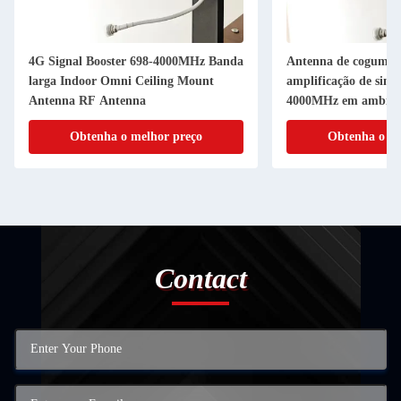
4G Signal Booster 698-4000MHz Banda
Antenna de cogumel
larga Indoor Omni Ceiling Mount
amplificação de sina
Antenna RF Antenna
4000MHz em ambient
Obtenha o melhor preço
Obtenha o me
Contact