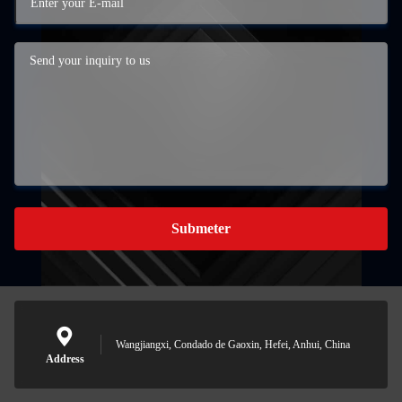
Submeter
Wangjiangxi, Condado de Gaoxin, Hefei, Anhui, China
Address