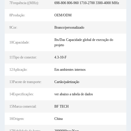
7Frequência ((MHz):
698-806 806-960 1710-2700 3300-4000 MHz
8Produção:
OEM/ODM
9Cor:
Branco/personalizado
Ibs/Das Capacidade global de execução do
10Capacidade:
projeto
11Tipo de conector:
4.3-10-F
12Aplicação:
Em ambientes internos
13Pacote de transporte:
Cartão/paletização
14Especificações:
ver abaixo a tabela de dados
15Marca comercial:
BF TECH
16Origem:
China