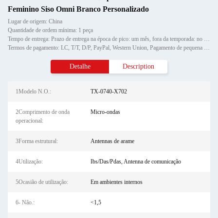
Feminino Siso Omni Branco Personalizado
Lugar de origem: China
Quantidade de ordem mínima: 1 peça
Tempo de entrega: Prazo de entrega na época de pico: um mês, fora da temporada: no prazo de 15 dias úteis
Termos de pagamento: LC, T/T, D/P, PayPal, Western Union, Pagamento de pequena quantidade, Money Gram
Detalhe
Description
1Modelo N.O.:
TX-0740-X702
2Comprimento de onda
Micro-ondas
operacional:
3Forma estrutural:
Antennas de arame
4Utilização:
Ibs/Das/Pdas, Antenna de comunicação
5Ocasião de utilização:
Em ambientes internos
6- Não.:
<1,5