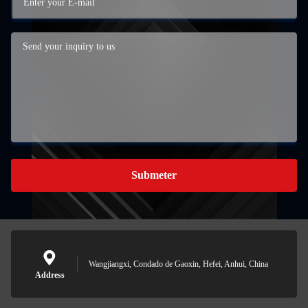
Submeter
Wangjiangxi, Condado de Gaoxin, Hefei, Anhui, China
Address