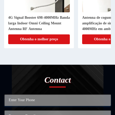
4G Signal Booster 698-4000MHz Banda
Antenna de cogumel
larga Indoor Omni Ceiling Mount
amplificação de sina
Antenna RF Antenna
4000MHz em ambient
Obtenha o melhor preço
Obtenha o me
Contact