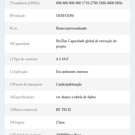
7Frequência ((MHz):
698-806 806-960 1710-2700 3300-4000 MHz
8Produção:
OEM/ODM
9Cor:
Branco/personalizado
Ibs/Das Capacidade global de execução do
10Capacidade:
projeto
11Tipo de conector:
4.3-10-F
12Aplicação:
Em ambientes internos
13Pacote de transporte:
Cartão/paletização
14Especificações:
ver abaixo a tabela de dados
15Marca comercial:
BF TECH
16Origem:
China