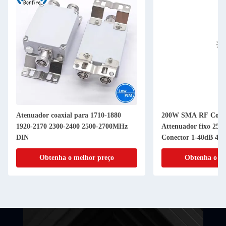
Atenuador coaxial para 1710-1880
200W SMA RF Comb
1920-2170 2300-2400 2500-2700MHz
Attenuador fixo 25
DIN
Conector 1-40dB 40
Obtenha o melhor preço
Obtenha o me