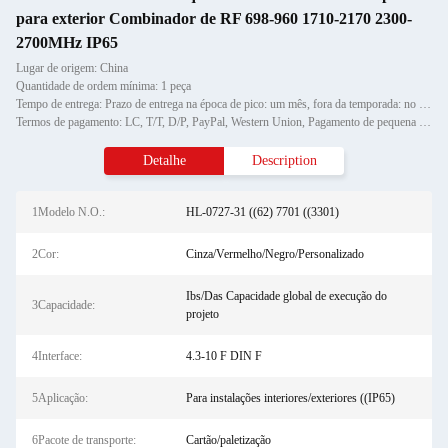
para exterior Combinador de RF 698-960 1710-2170 2300-
2700MHz IP65
Lugar de origem: China
Quantidade de ordem mínima: 1 peça
Tempo de entrega: Prazo de entrega na época de pico: um mês, fora da temporada: no prazo de 15 dias úteis
Termos de pagamento: LC, T/T, D/P, PayPal, Western Union, Pagamento de pequena quantidade,
Detalhe
Description
1Modelo N.O.:
HL-0727-31 ((62) 7701 ((3301)
2Cor:
Cinza/Vermelho/Negro/Personalizado
Ibs/Das Capacidade global de execução do
3Capacidade:
projeto
4Interface:
4.3-10 F DIN F
5Aplicação:
Para instalações interiores/exteriores ((IP65)
6Pacote de transporte:
Cartão/paletização