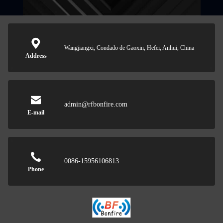
Wangjiangxi, Condado de Gaoxin, Hefei, Anhui, China
Address
admin@rfbonfire.com
E-mail
0086-15956106813
Phone